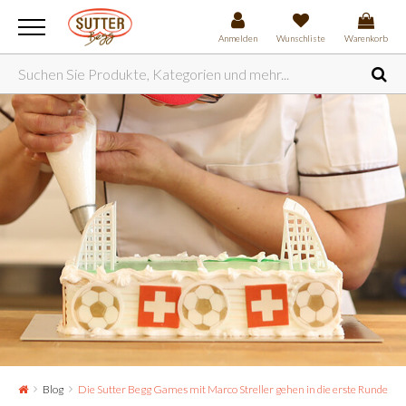
Anmelden
Wunschliste
Warenkorb
Blog
Die Sutter Begg Games mit Marco Streller gehen in die erste Runde