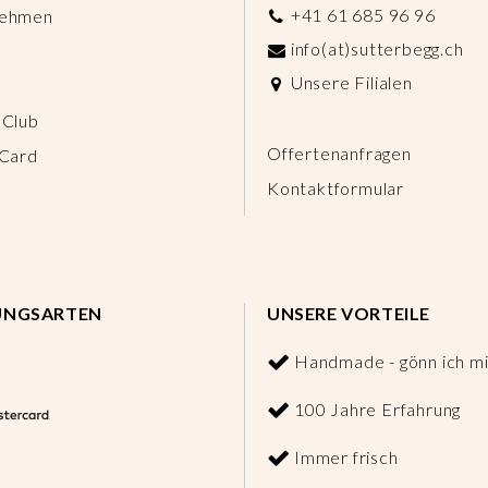
+41 61 685 96 96
nehmen
info(at)sutterbegg.ch
Unsere Filialen
 Club
Offertenanfragen
 Card
Kontaktformular
UNGSARTEN
UNSERE VORTEILE
Handmade - gönn ich mi
100 Jahre Erfahrung
Immer frisch