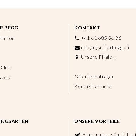
R BEGG
KONTAKT
+41 61 685 96 96
nehmen
info(at)sutterbegg.ch
Unsere Filialen
 Club
Offertenanfragen
 Card
Kontaktformular
UNGSARTEN
UNSERE VORTEILE
Handmade - gönn ich mi