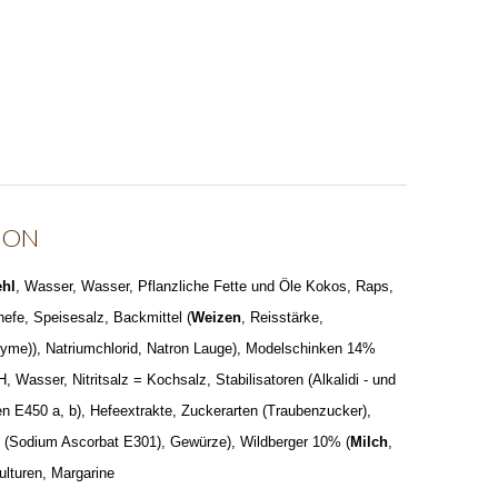
ION
hl
, Wasser, Wasser, Pflanzliche Fette und Öle Kokos, Raps,
hefe, Speisesalz, Backmittel (
Weizen
, Reisstärke,
yme)), Natriumchlorid, Natron Lauge), Modelschinken 14%
, Wasser, Nitritsalz = Kochsalz, Stabilisatoren (Alkalidi - und
n E450 a, b), Hefeextrakte, Zuckerarten (Traubenzucker),
el (Sodium Ascorbat E301), Gewürze), Wildberger 10% (
Milch
,
ulturen, Margarine