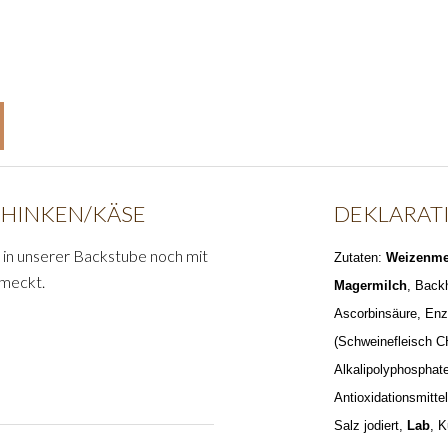
CHINKEN/KÄSE
DEKLARAT
 in unserer Backstube noch mit
Zutaten:
Weizenme
hmeckt.
Magermilch
, Back
Ascorbinsäure, Enz
(Schweinefleisch CH
Alkalipolyphosphate
Antioxidationsmitt
Salz jodiert,
Lab
, K