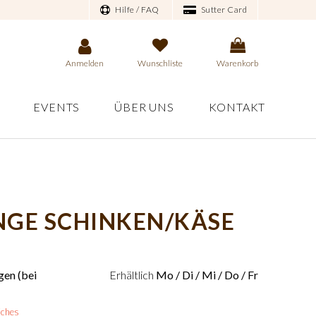
Hilfe / FAQ
Sutter Card
Anmelden
Wunschliste
Warenkorb
EVENTS
ÜBER UNS
KONTAKT
GE SCHINKEN/KÄSE
en (bei
Erhältlich
Mo / Di / Mi / Do / Fr
iches