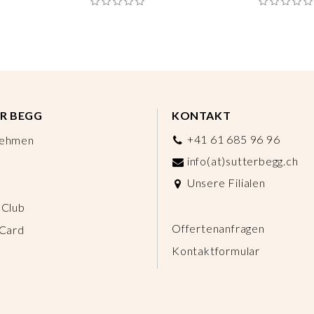
R BEGG
KONTAKT
+41 61 685 96 96
nehmen
info(at)sutterbegg.ch
Unsere Filialen
 Club
Offertenanfragen
 Card
Kontaktformular