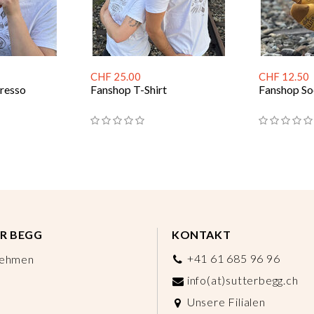
CHF 25.00
CHF 12.50
resso
Fanshop T-Shirt
Fanshop S
R BEGG
KONTAKT
+41 61 685 96 96
nehmen
info(at)sutterbegg.ch
Unsere Filialen