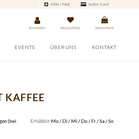
Hilfe / FAQ
Sutter Card
Anmelden
Wunschliste
Warenkorb
EVENTS
ÜBER UNS
KONTAKT
T KAFFEE
en (bei
Erhältlich
Mo / Di / Mi / Do / Fr / Sa / So