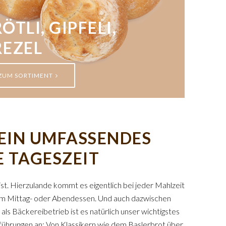
ÖTLI, GIPFELI,
REZEL
ZUM SORTIMENT
– EIN UMFASSENDES
E TAGESZEIT
ist. Hierzulande kommt es eigentlich bei jeder Mahlzeit
 zum Mittag- oder Abendessen. Und auch dazwischen
 als Bäckereibetrieb ist es natürlich unser wichtigstes
sführungen an: Von Klassikern wie dem Baslerbrot über