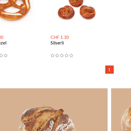
80
CHF 1.30
ezel
Silserli
1