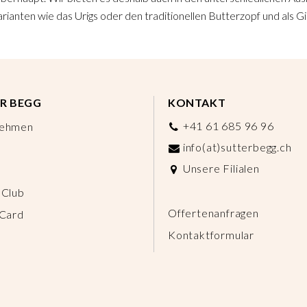
rianten wie das Urigs oder den traditionellen Butterzopf und als Gip
R BEGG
KONTAKT
+41 61 685 96 96
nehmen
info(at)sutterbegg.ch
Unsere Filialen
 Club
Offertenanfragen
 Card
Kontaktformular