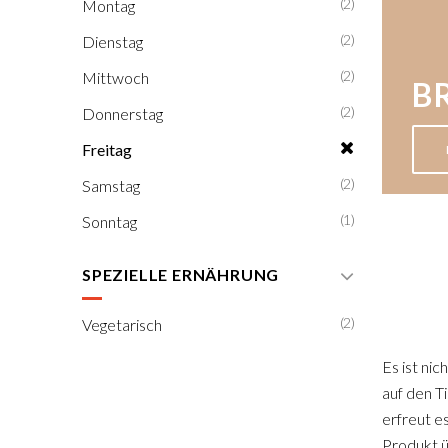
(2)
Montag
(2)
Dienstag
(2)
Mittwoch
B
(2)
Donnerstag
Freitag
(2)
Samstag
(1)
Sonntag
SPEZIELLE ERNÄHRUNG
(2)
Vegetarisch
Es ist ni
auf den T
erfreut es
Produkt ü