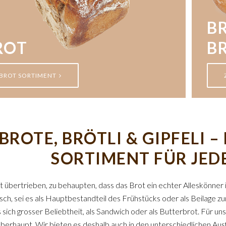
BR
ROT
B
BROT SORTIMENT
BROTE, BRÖTLI & GIPFELI 
SORTIMENT FÜR JED
cht übertrieben, zu behaupten, dass das Brot ein echter Alleskönner 
isch, sei es als Hauptbestandteil des Frühstücks oder als Beilage
 sich grosser Beliebtheit, als Sandwich oder als Butterbrot. Für uns
berhaupt. Wir bieten es deshalb auch in den unterschiedlichen Au