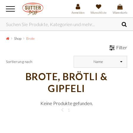
Anmelden
Wunschliste
Warenkorb
Shop
Brote
Filter
Sortierung nach
Name
BROTE, BRÖTLI &
GIPFELI
Keine Produkte gefunden.
1