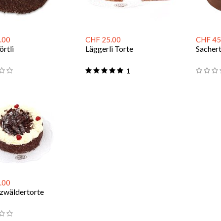
.00
CHF 25.00
CHF 45
örtli
Läggerli Torte
Sacher
1
.00
zwäldertorte