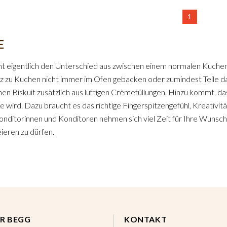
1
E
 eigentlich den Unterschied aus zwischen einem normalen Kuchen
 zu Kuchen nicht immer im Ofen gebacken oder zumindest Teile d
nen Biskuit zusätzlich aus luftigen Crèmefüllungen. Hinzu kommt, d
te wird. Dazu braucht es das richtige Fingerspitzengefühl, Kreativit
nditorinnen und Konditoren nehmen sich viel Zeit für Ihre Wunscht
eieren zu dürfen.
R BEGG
KONTAKT