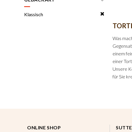
Klassisch
TORT
Was macht
Gegensatz
einem fei
einer Tor
Unsere Ko
für Sie kr
ONLINE SHOP
SUTTE