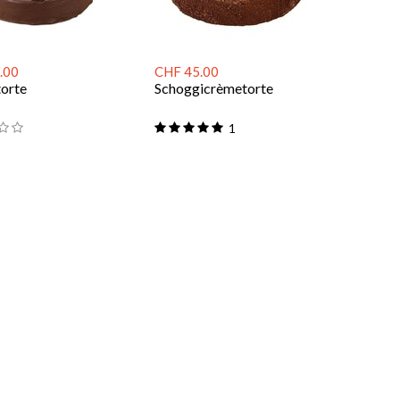
.00
CHF 45.00
torte
Schoggicrèmetorte
1