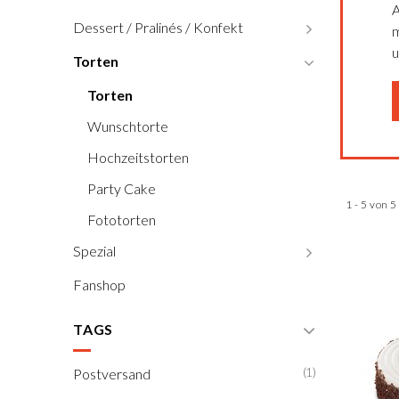
A
Dessert / Pralinés / Konfekt
m
u
Torten
Torten
Wunschtorte
Hochzeitstorten
Party Cake
1 - 5 von 
Fototorten
Spezial
Fanshop
TAGS
(1)
Postversand