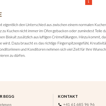
1
E
 eigentlich den Unterschied aus zwischen einem normalen Kuchen
 zu Kuchen nicht immer im Ofen gebacken oder zumindest Teile d
nen Biskuit zusätzlich aus luftigen Crèmefüllungen. Hinzu kommt, d
te wird. Dazu braucht es das richtige Fingerspitzengefühl, Kreativit
nditorinnen und Konditoren nehmen sich viel Zeit für Ihre Wunscht
eieren zu dürfen.
R BEGG
KONTAKT
+41 61 685 96 96
nehmen