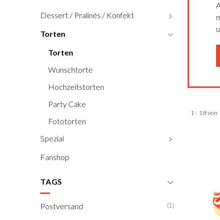
A
Dessert / Pralinés / Konfekt
m
u
Torten
Torten
Wunschtorte
Hochzeitstorten
Party Cake
1 - 18 von
Fototorten
Spezial
Fanshop
TAGS
(1)
Postversand