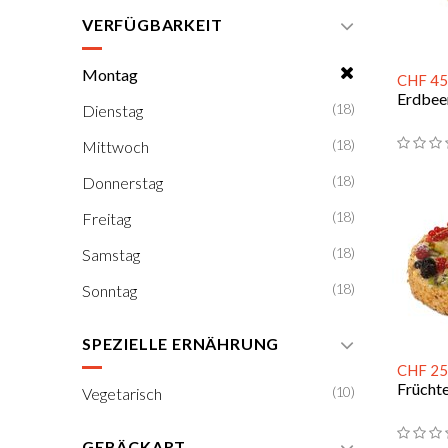
VERFÜGBARKEIT
Montag
CHF 45
Erdbee
(18)
Dienstag
(18)
Mittwoch
(18)
Donnerstag
(18)
Freitag
(18)
Samstag
(18)
Sonntag
SPEZIELLE ERNÄHRUNG
CHF 25
Frücht
(10)
Vegetarisch
GEBÄCKART