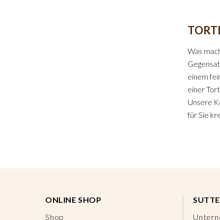
TORT
Was macht
Gegensatz
einem fei
einer Tor
Unsere Ko
für Sie kr
ONLINE SHOP
SUTTE
Shop
Unter