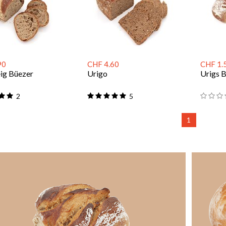
90
CHF 4.60
CHF 1.
eig Büezer
Urigo
Urigs 
2
5
1