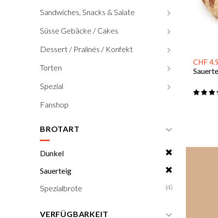
Sandwiches, Snacks & Salate
Süsse Gebäcke / Cakes
Dessert / Pralinés / Konfekt
CHF 4.
Torten
Sauert
Spezial
Fanshop
BROTART
Dunkel
Sauerteig
(4)
Spezialbrote
VERFÜGBARKEIT