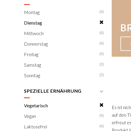
(4)
Montag
Dienstag
B
(4)
Mittwoch
(4)
Donnerstag
(4)
Freitag
(3)
Samstag
(3)
Sonntag
SPEZIELLE ERNÄHRUNG
Vegetarisch
Es ist ni
auf den T
(4)
Vegan
erfreut es
(4)
Laktosefrei
Produkt ü