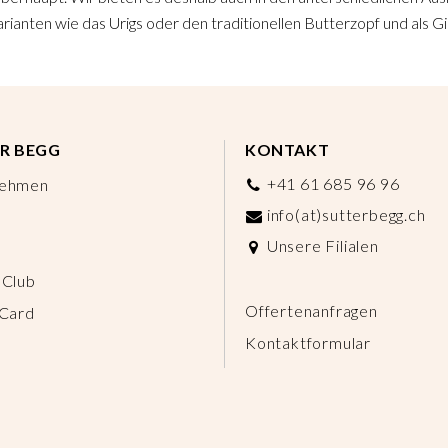
rianten wie das Urigs oder den traditionellen Butterzopf und als Gip
R BEGG
KONTAKT
+41 61 685 96 96
nehmen
info(at)sutterbegg.ch
Unsere Filialen
 Club
Offertenanfragen
 Card
Kontaktformular