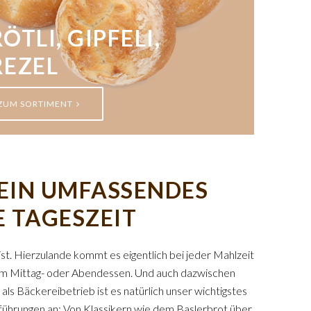
ÖTLI, GIPFELI,
REZEL
ZUM SORTIMENT
– EIN UMFASSENDES
E TAGESZEIT
ist. Hierzulande kommt es eigentlich bei jeder Mahlzeit
 zum Mittag- oder Abendessen. Und auch dazwischen
 als Bäckereibetrieb ist es natürlich unser wichtigstes
sführungen an: Von Klassikern wie dem Baslerbrot über