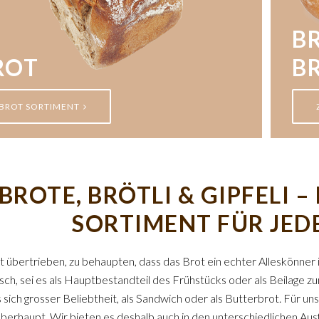
BR
ROT
B
BROT SORTIMENT
BROTE, BRÖTLI & GIPFELI 
SORTIMENT FÜR JED
cht übertrieben, zu behaupten, dass das Brot ein echter Alleskönner 
isch, sei es als Hauptbestandteil des Frühstücks oder als Beilage
 sich grosser Beliebtheit, als Sandwich oder als Butterbrot. Für uns
berhaupt. Wir bieten es deshalb auch in den unterschiedlichen Au