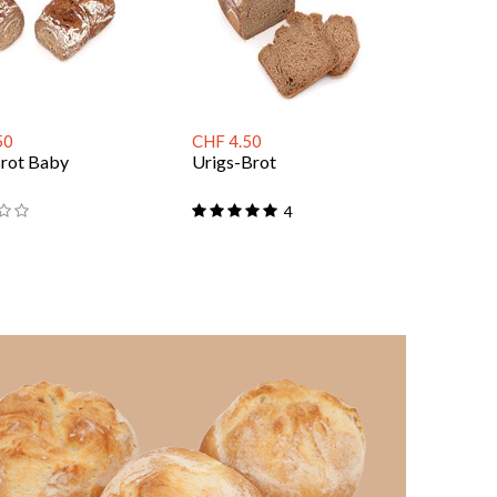
50
CHF 4.50
Brot Baby
Urigs-Brot
4