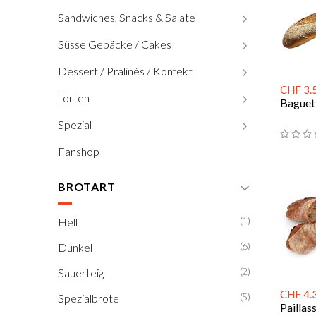
Sandwiches, Snacks & Salate
Süsse Gebäcke / Cakes
Dessert / Pralinés / Konfekt
CHF 3.
Torten
Baguet
Spezial
Fanshop
BROTART
(1)
Hell
(6)
Dunkel
(2)
Sauerteig
CHF 4.
(5)
Spezialbrote
Paillas