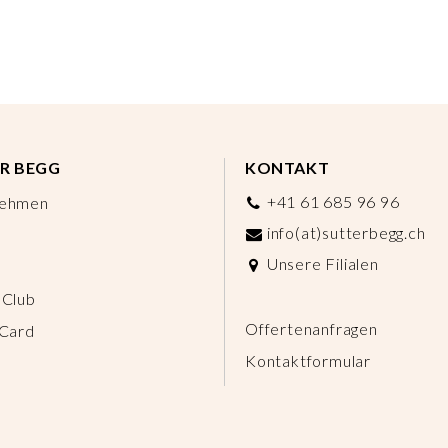
R BEGG
KONTAKT
+41 61 685 96 96
nehmen
info(at)sutterbegg.ch
Unsere Filialen
 Club
Offertenanfragen
 Card
Kontaktformular