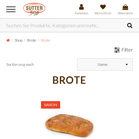
Anmelden
Wunschliste
Warenkorb
Shop
Brote
Brote
Filter
Sortierung nach
Name
BROTE
SAISON