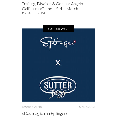
Training, Disziplin & Genuss: Angelo
Gallina im «Game – Set – Match –
Brotcast» #6
SUTTER WELT
Lesezeit: 2 Min.
07.07.2026
«Das mag ich an Eptinger»