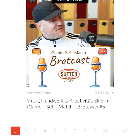
Lesezeit: 2 Min.
01.06.2026
Musik, Handwerk & Kreativität: Skip im
«Game – Set – Match – Brotcast» #5
1
2
3
4
5
6
7
8
9
10
…
43