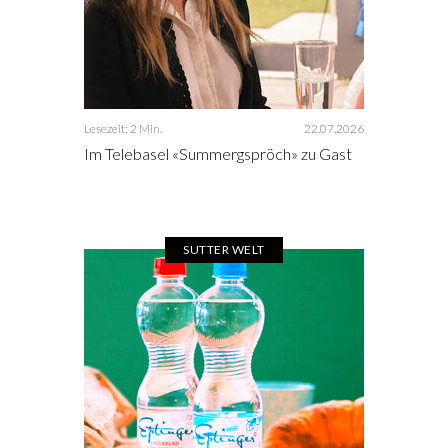
Lesezeit: 2 Min.
22.07.2026
Im Telebasel «Summergspröch» zu Gast
SUTTER WELT